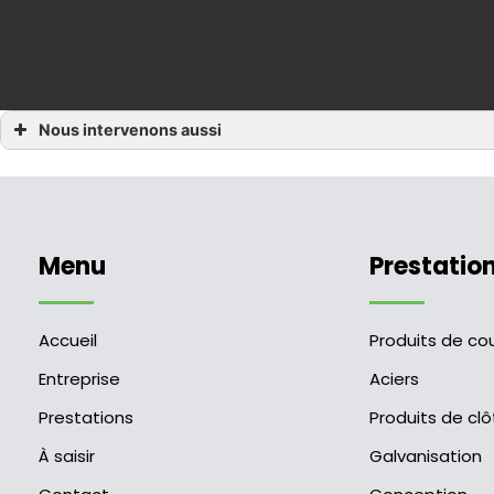
Nous intervenons aussi
Quincaillerie
Quincaillerie Bazouges-la-Pérouse
Quincaillerie Dol-de-Bretagne
Quincaillerie Saint-Aubin-du-Cormier
Quincaillerie Maen-Roch
Quincaillerie Val-Couesnon
Menu
Quincaillerie Montreuil-sur-Ille
Prestatio
Quincaillerie Sens-de-Bretagne
Quincaillerie Saint-Aubin-d’Aubigné
Quincaillerie Saint-Rémy-du-Plain
Accueil
Produits de co
Entreprise
Aciers
Prestations
Produits de clô
À saisir
Galvanisation