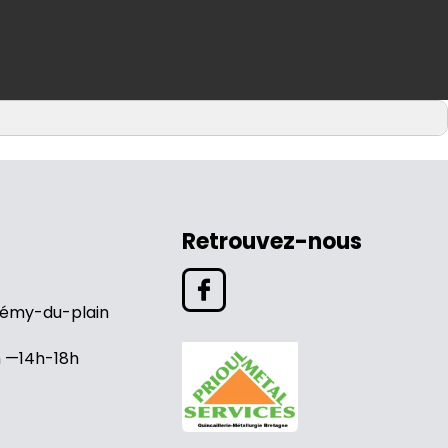
Retrouvez-nous
rémy-du-plain
h —14h-18h