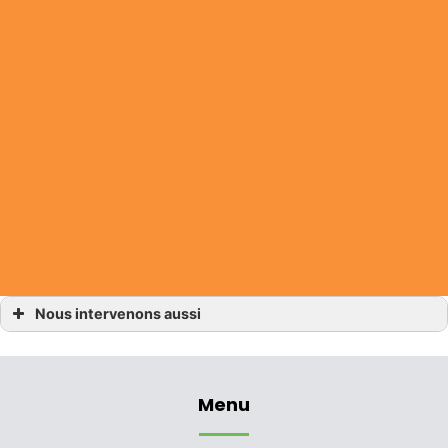
Nous intervenons aussi
Bac acier
Bac acier Avranches
Bac acier Dinan
Bac acier Fougères
Bac acier Liffré
Menu
Bac acier Saint-Malo
Bac acier Pleurtuit
Bac acier Rennes