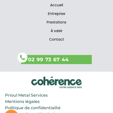
Bac acier Vitré
Accueil
Bac acier Bazouges-la-Pérouse
Bac acier Dol-de-Bretagne, Saint-Aubin-du-Cormier
Entreprise
Bac acier Maen-Roch, Val-Couesnon, Montreuil-sur-Ille, Sens-de-Bretagne
Bac acier Saint-Aubin-d’Aubigné
Prestations
Bac acier Saint-Rémy-du-Plain
À saisir
Contact
02 99 73 67 44
Prioul Metal Services
Mentions légales
Politique de confidentialité